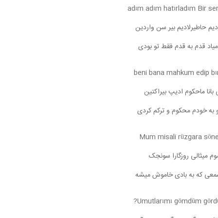
adım adım hatırladım Bir se
دیم حاطیرلادیم بیر سن واردین
میاد قدم به قدم فقط تو بودی
beni bana mahkum edip bı
 بانا ماحکوم ادیپ بیراکتین
و به خودم محکوم و ترکم کردی
Mum misali rüzgara sön
وم میثالی روزگارا سونجک
معی که به بادی خاموش میشه
Umutlarımı gömdüm görd