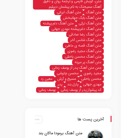
متن، گویش فارسی و ترجمه روان و دقیق
آهنگ سمیجنک به نام پیشمان دییلیم
متن آهنگ
متن آهنگ ایرانی
متن آهنگ بابک جهانبخش
متن آهنگ ترکی
متن آهنگ دلم پیشته
متن آهنگ دلم پیشته مهدی جهانی
متن آهنگ رضا صادقی
متن آهنگ شانس آخر
متن آهنگ قصه ی ماهی
متن آهنگ مجید رضوی
متن آهنگ محسن یاحقی
متن آهنگ پر میزنه
متن متن آهنگ پدر از یوسف زمانی
مجید رضوی
محسن چاوشی
محسن یاحقی
مسیح و آرش
معین زد
مهدی جهانی
پازل بند
پدر
کد پیشواز پدر از یوسف زمانی
یوسف زمانی
آخرین پست ها
متن آهنگ برمودا ماکان بند