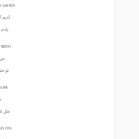
n vardın
آدیم آ
یادم 
raktın
بنی
تو من
ecek
م
مثل ش
ün mü?