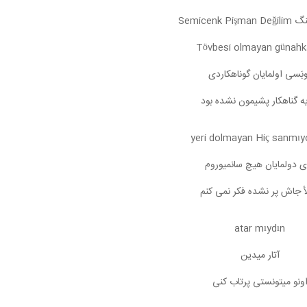
Semicenk P
Tövbesi olmayan günahk
بَسی اولمایان گوناهکاردی
یه گناهکار پشیمون نشده بود
yeri dolmayan Hiç sanmı
ی دولمایان هیچ سانمیوروم
أ جاش پر نشده فکر نمی کنم
atar mıydın
آتار میدین
ونو میتونستی پرتاب کنی