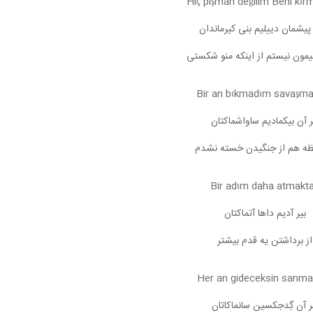
Hiç pişman değilim Beni kı
یشمان دییلیم بنی کیرماندان
یمون نیستم از اینکه منو شکستی
Bir an bıkmadım savaşma
ر آن بیکمادیم ساواشماکتان
ظه هم از جنگیدن خسته نشدم
Bir adım daha atmakt
بیر آدیم داها آتماکتان
از برداشتن یه قدم بیشتر
Her an gideceksin sanma
 آن گِدجکسین سانماکاتان