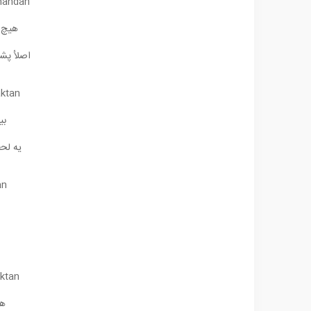
rmandan
هیچ پ
اصلأ پش
ktan
بی
یه لح
an
ktan
هر