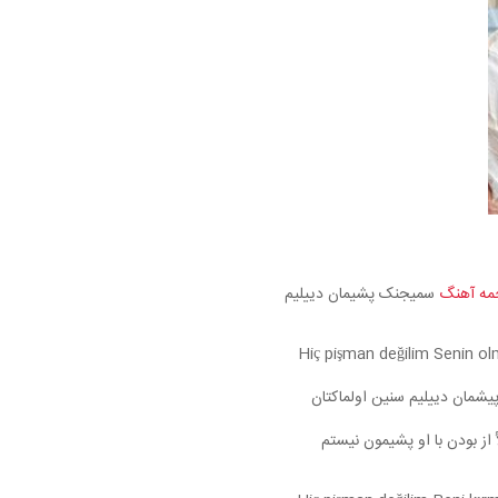
مه آهنگ
سمیجنک پشیمان دییلیم
Hiç pişman değilim Senin o
یشمان دییلیم سنین اولماکتان
 از بودن با او پشیمون نیستم