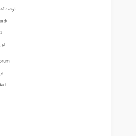
ترجمه آهنگ işman Değilim
ardı
تو
او 
yorum
یر
اصل
ا