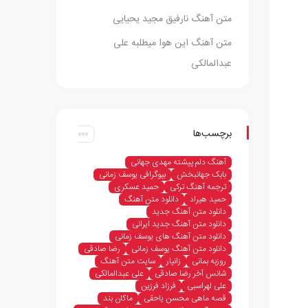
متن آهنگ نارفیق مجید یحیایی
متن آهنگ این هوا میطلبه علی
عبدالمالکی
برچسب‌ها
آهنگ دلم پیشته مهدی جهانی
بابک جهانبخش
بیوگرافی یوسف زمانی
ترجمه آهنگ ترکی
حمید عسکری
حمید هیراد
دانلود متن آهنگ
دانلود متن آهنگ جدید
دانلود متن آهنگ جدید ایرانی
دانلود متن آهنگ های یوسف زمانی
دانلود متن آهنگ یوسف زمانی
رضا صادقی
روزبه بمانی
زانیار
سایت متن آهنگ
شانس آخر رضا صادقی
علی عبدالمالکی
علی لهراسبی
فرزاد فرزین
قصه ماهی محسن یاحقی
ماکان بند