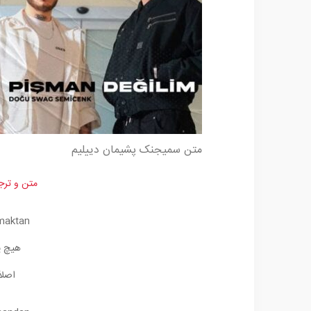
متن سمیجنک پشیمان دییلیم
متن و ترج
lmaktan
هیچ پ
اصلأ