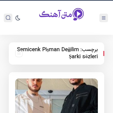
برچسب:
Semicenk Pişman Değilim
Şarki sözleri