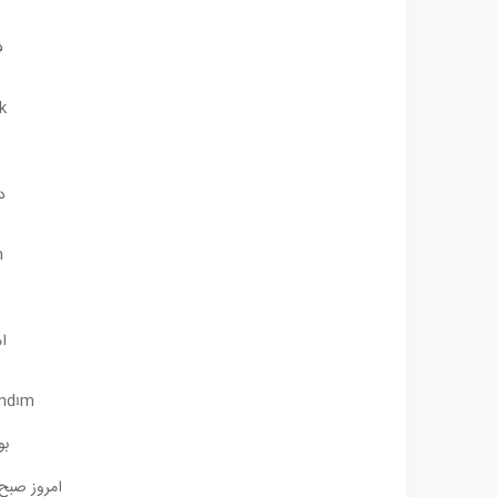
ف
k
د
n
ا
andım
بو
امروز صبح 