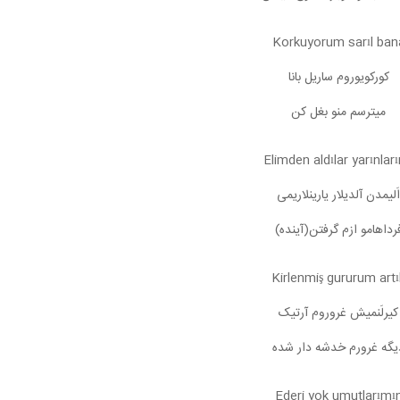
Korkuyorum sarıl ban
کورکویوروم ساریل بانا
میترسم منو بغل کن
Elimden aldılar yarınlar
اَلیمدن آلدیلار یارینلاریمی
رداهامو ازم گرفتن(آینده)
Kirlenmiş gururum artı
کیرلَنمیش غروروم آرتیک
یگه غرورم خدشه دار شده
Ederi yok umutlarımı