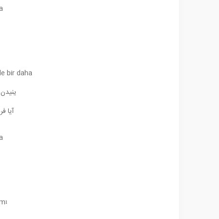
a
e bir daha
ینیدن 
آیا فر
a
ımı