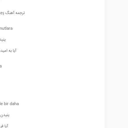
ترجمه آهنگ Burak Bulut Yeniden Doğar Mı Güneş
mutlara
ینید
آیا به امی
a
e bir daha
ینیدن 
آیا فر