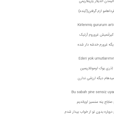
اَلیمدن آلدیلار یارینلاریمی
رداهامو ازم گرفتن(آینده)
Kirlenmiş gururum artı
کیرلَنمیش غروروم آرتیک
یگه غرورم خدشه دار شده
Ederi yok umutlarımı
اِدَری یوک اوموتلاریمین
میدهام دیگه ارزشی ندارن
Bu sabah yine sensiz uy
 صاباح ینه سنسیز اویاندیم
دوباره بدون تو از خواب بیدار شدم