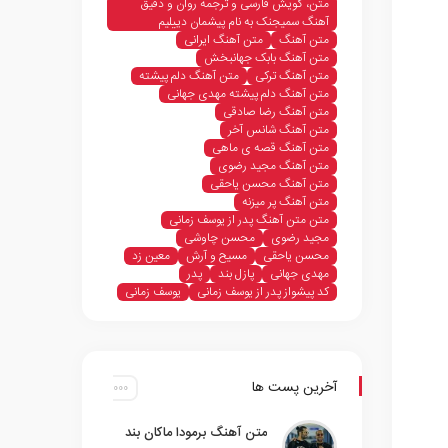
متن، گویش فارسی و ترجمه روان و دقیق
آهنگ سمیجنک به نام پیشمان دییلیم
متن آهنگ
متن آهنگ ایرانی
متن آهنگ بابک جهانبخش
متن آهنگ ترکی
متن آهنگ دلم پیشته
متن آهنگ دلم پیشته مهدی جهانی
متن آهنگ رضا صادقی
متن آهنگ شانس آخر
متن آهنگ قصه ی ماهی
متن آهنگ مجید رضوی
متن آهنگ محسن یاحقی
متن آهنگ پر میزنه
متن متن آهنگ پدر از یوسف زمانی
مجید رضوی
محسن چاوشی
محسن یاحقی
مسیح و آرش
معین زد
مهدی جهانی
پازل بند
پدر
کد پیشواز پدر از یوسف زمانی
یوسف زمانی
آخرین پست ها
متن آهنگ برمودا ماکان بند