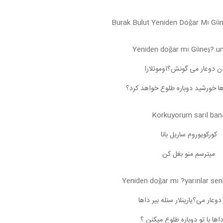
Yeniden doğar mı Güneş? u
ن دوعار می گونش؟اوموتلارا
دها خورشید دوباره طلوع خواهد کرد؟
Korkuyorum sarıl ban
کورکویوروم ساریل بانا
میترسم منو بغل کن
Yeniden doğar mı ?yarınlar senl
دوعار می؟یارینلار سنله بیر داها
داها با تو دوباره طلوع میکنن ؟