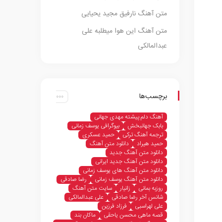
متن آهنگ نارفیق مجید یحیایی
متن آهنگ این هوا میطلبه علی
عبدالمالکی
برچسب‌ها
آهنگ دلم پیشته مهدی جهانی
بابک جهانبخش
بیوگرافی یوسف زمانی
ترجمه آهنگ ترکی
حمید عسکری
حمید هیراد
دانلود متن آهنگ
دانلود متن آهنگ جدید
دانلود متن آهنگ جدید ایرانی
دانلود متن آهنگ های یوسف زمانی
دانلود متن آهنگ یوسف زمانی
رضا صادقی
روزبه بمانی
زانیار
سایت متن آهنگ
شانس آخر رضا صادقی
علی عبدالمالکی
علی لهراسبی
فرزاد فرزین
قصه ماهی محسن یاحقی
ماکان بند