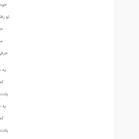
خودت
تو رف
حا
ما
حرفی 
یه ح
کج
یادت 
یه ح
کج
یادت 