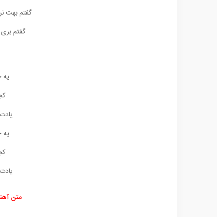
گفتم بهت ن
گفتم بری 
یه ح
کج
یادت 
یه ح
کج
یادت 
متن آهن