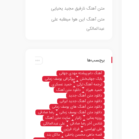
متن آهنگ نارفیق مجید یحیایی
متن آهنگ این هوا میطلبه علی
عبدالمالکی
برچسب‌ها
آهنگ دلم پیشته مهدی جهانی
بابک جهانبخش
بیوگرافی یوسف زمانی
ترجمه آهنگ ترکی
حمید عسکری
حمید هیراد
دانلود متن آهنگ
دانلود متن آهنگ جدید
دانلود متن آهنگ جدید ایرانی
دانلود متن آهنگ های یوسف زمانی
دانلود متن آهنگ یوسف زمانی
رضا صادقی
روزبه بمانی
زانیار
سایت متن آهنگ
شانس آخر رضا صادقی
علی عبدالمالکی
علی لهراسبی
فرزاد فرزین
قصه ماهی محسن یاحقی
ماکان بند