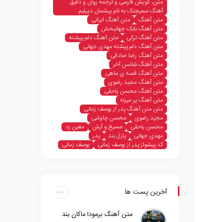
متن، گویش فارسی و ترجمه روان و دقیق
آهنگ سمیجنک به نام پیشمان دییلیم
متن آهنگ
متن آهنگ ایرانی
متن آهنگ بابک جهانبخش
متن آهنگ ترکی
متن آهنگ دلم پیشته
متن آهنگ دلم پیشته مهدی جهانی
متن آهنگ رضا صادقی
متن آهنگ شانس آخر
متن آهنگ قصه ی ماهی
متن آهنگ مجید رضوی
متن آهنگ محسن یاحقی
متن آهنگ پر میزنه
متن متن آهنگ پدر از یوسف زمانی
مجید رضوی
محسن چاوشی
محسن یاحقی
مسیح و آرش
معین زد
مهدی جهانی
پازل بند
پدر
کد پیشواز پدر از یوسف زمانی
یوسف زمانی
آخرین پست ها
متن آهنگ برمودا ماکان بند