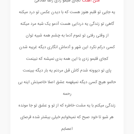
متن آهنگ
کجای قلبمو زدی رضا صادقی
یه جایی تو قلبم هنوز هست که با دیدن عکس تو درد میکنه
گاهی تو زندگی یه دردایی هست آدمو یک شبه مرد میکنه
از وقتی رفتی تو تموم آدما به چشم همه شبیه توان
کسی درکم نکرد این شهر و آدماش انگاری دیگه غریبه شدن
کجای قلبمو زدی با این همه بدی نمیشه که نبینمت
پای تو دیوونه شدم کاش قبل مردنم یه بار دیگه ببینمت
حالمو هیچ کسی دیگه نمیفهمه عشق اصلا خاصیتش اینه بی
رحمه
زندگی میکنم با یه مشت خاطره که از تو و عشق تو جا مونده
هر شبو تا خود صبح که نمیخوابم خیلی بیشتر شده قرصای
اعصابم