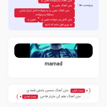
متن آهنگ پدرخوانده معین زد
برچسب ها :
متن آهنگ معین زد
متن آهنگ معین زد پدرخوانده کامل تیتراژ پایانی
مسابقه پدرخوانده
متن کامل پدر خوانده معین زد
معین زد
یه روزی قول دادم که نذارم
mamad
«
متن آهنگ محسن یاحقی قصه ی
پست قبلی
»
ماهی
متن آهنگ بغلم کن مازیار فلاحی
پست بعدی