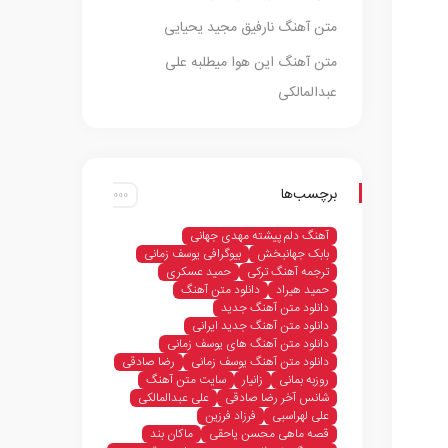
متن آهنگ نارفیق مجید یحیایی
متن آهنگ این هوا میطلبه علی
عبدالمالکی
برچسب‌ها
آهنگ دلم پیشته مهدی جهانی
بابک جهانبخش
بیوگرافی یوسف زمانی
ترجمه آهنگ ترکی
حمید عسکری
حمید هیراد
دانلود متن آهنگ
دانلود متن آهنگ جدید
دانلود متن آهنگ جدید ایرانی
دانلود متن آهنگ های یوسف زمانی
دانلود متن آهنگ یوسف زمانی
رضا صادقی
روزبه بمانی
زانیار
سایت متن آهنگ
شانس آخر رضا صادقی
علی عبدالمالکی
علی لهراسبی
فرزاد فرزین
قصه ماهی محسن یاحقی
ماکان بند