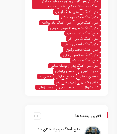
متن، گویش فارسی و ترجمه روان و دقیق
آهنگ سمیجنک به نام پیشمان دییلیم
متن آهنگ
متن آهنگ ایرانی
متن آهنگ بابک جهانبخش
متن آهنگ ترکی
متن آهنگ دلم پیشته
متن آهنگ دلم پیشته مهدی جهانی
متن آهنگ رضا صادقی
متن آهنگ شانس آخر
متن آهنگ قصه ی ماهی
متن آهنگ مجید رضوی
متن آهنگ محسن یاحقی
متن آهنگ پر میزنه
متن متن آهنگ پدر از یوسف زمانی
مجید رضوی
محسن چاوشی
محسن یاحقی
مسیح و آرش
معین زد
مهدی جهانی
پازل بند
پدر
کد پیشواز پدر از یوسف زمانی
یوسف زمانی
آخرین پست ها
متن آهنگ برمودا ماکان بند