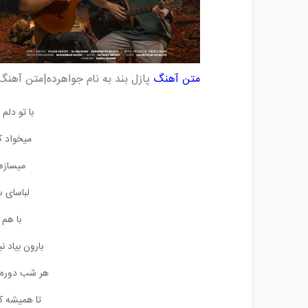
متن آهنگ
پازل بند به نام جواهرده|متن آهنگ
با تو دلم
میخواد ک
میسازه
لباسای س
با هم 
بارون بیاد 
هر شب دوره 
تا همیشه ک