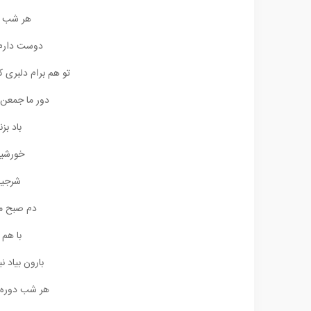
هر شب بگ
دوست دارم ب
تو هم برام دلبری
دور ما جمعن
باد بز
خورشیدم
شرجیه
دم صبح ما
با هم 
بارون بیاد 
هر شب دوره 