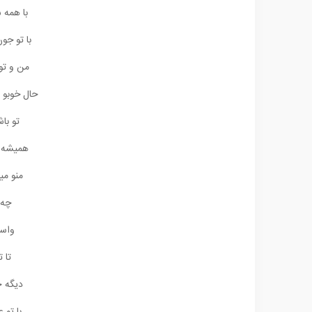
با همه 
با تو جون
من و تو
حال خوبو 
تو با
همیشه ک
منو می
چه 
واسه
تا 
دیگه ح