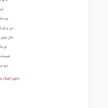
با تو 
اون
چه خاط
من و تو ب
حال خوبو 
تو با
همیشه ک
منو می
دانلود آهنگ ج