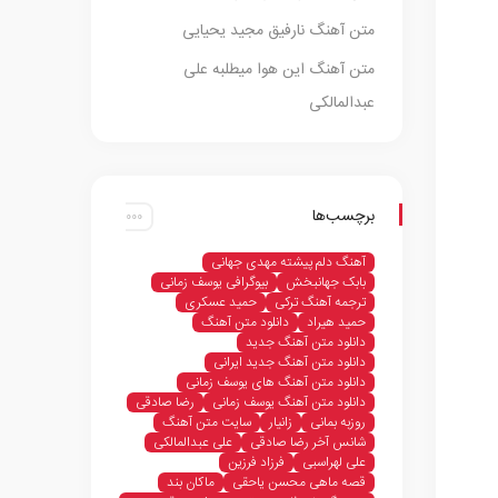
متن آهنگ نارفیق مجید یحیایی
متن آهنگ این هوا میطلبه علی
عبدالمالکی
برچسب‌ها
آهنگ دلم پیشته مهدی جهانی
بابک جهانبخش
بیوگرافی یوسف زمانی
ترجمه آهنگ ترکی
حمید عسکری
حمید هیراد
دانلود متن آهنگ
دانلود متن آهنگ جدید
دانلود متن آهنگ جدید ایرانی
دانلود متن آهنگ های یوسف زمانی
دانلود متن آهنگ یوسف زمانی
رضا صادقی
روزبه بمانی
زانیار
سایت متن آهنگ
شانس آخر رضا صادقی
علی عبدالمالکی
علی لهراسبی
فرزاد فرزین
قصه ماهی محسن یاحقی
ماکان بند