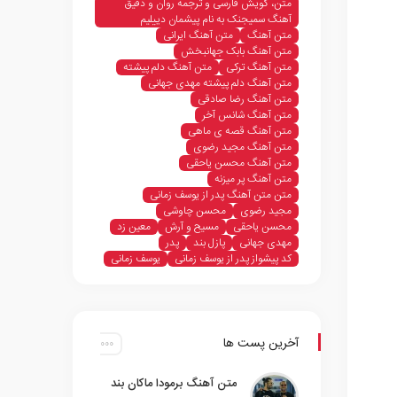
متن، گویش فارسی و ترجمه روان و دقیق
آهنگ سمیجنک به نام پیشمان دییلیم
متن آهنگ
متن آهنگ ایرانی
متن آهنگ بابک جهانبخش
متن آهنگ ترکی
متن آهنگ دلم پیشته
متن آهنگ دلم پیشته مهدی جهانی
متن آهنگ رضا صادقی
متن آهنگ شانس آخر
متن آهنگ قصه ی ماهی
متن آهنگ مجید رضوی
متن آهنگ محسن یاحقی
متن آهنگ پر میزنه
متن متن آهنگ پدر از یوسف زمانی
مجید رضوی
محسن چاوشی
محسن یاحقی
مسیح و آرش
معین زد
مهدی جهانی
پازل بند
پدر
کد پیشواز پدر از یوسف زمانی
یوسف زمانی
آخرین پست ها
متن آهنگ برمودا ماکان بند