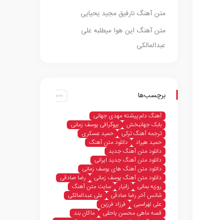
متن آهنگ نارفیق مجید یحیایی
متن آهنگ این هوا میطلبه علی
عبدالمالکی
برچسب‌ها
آهنگ دلم پیشته مهدی جهانی
بابک جهانبخش
بیوگرافی یوسف زمانی
ترجمه آهنگ ترکی
حمید عسکری
حمید هیراد
دانلود متن آهنگ
دانلود متن آهنگ جدید
دانلود متن آهنگ جدید ایرانی
دانلود متن آهنگ های یوسف زمانی
دانلود متن آهنگ یوسف زمانی
رضا صادقی
روزبه بمانی
زانیار
سایت متن آهنگ
شانس آخر رضا صادقی
علی عبدالمالکی
علی لهراسبی
فرزاد فرزین
قصه ماهی محسن یاحقی
ماکان بند