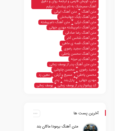
متن، گویش فارسی و ترجمه روان و دقیق
آهنگ سمیجنک به نام پیشمان دییلیم
متن آهنگ
متن آهنگ ایرانی
متن آهنگ بابک جهانبخش
متن آهنگ ترکی
متن آهنگ دلم پیشته
متن آهنگ دلم پیشته مهدی جهانی
متن آهنگ رضا صادقی
متن آهنگ شانس آخر
متن آهنگ قصه ی ماهی
متن آهنگ مجید رضوی
متن آهنگ محسن یاحقی
متن آهنگ پر میزنه
متن متن آهنگ پدر از یوسف زمانی
مجید رضوی
محسن چاوشی
محسن یاحقی
مسیح و آرش
معین زد
مهدی جهانی
پازل بند
پدر
کد پیشواز پدر از یوسف زمانی
یوسف زمانی
آخرین پست ها
متن آهنگ برمودا ماکان بند