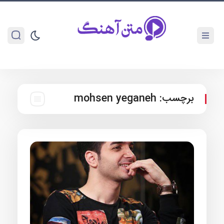
برچسب:
mohsen yeganeh