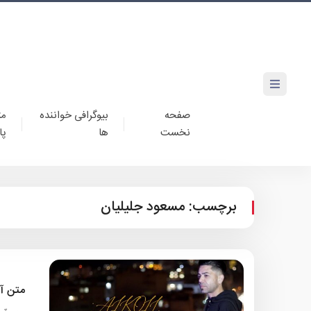
صفحه
بیوگرافی خواننده
مت
نخست
ها
پا
برچسب:
مسعود جلیلیان
متن آ