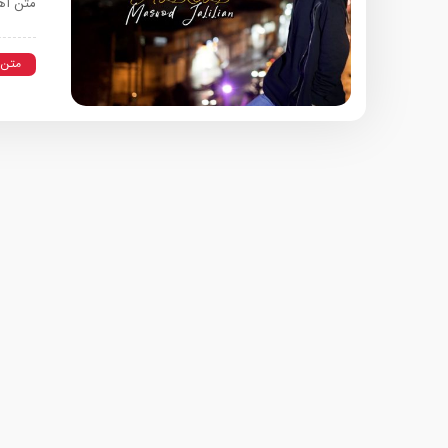
متن آه
متن 