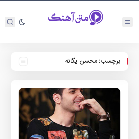
برچسب:
محسن یگانه