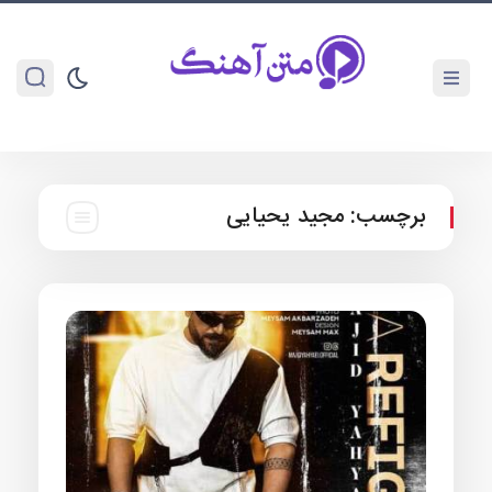
برچسب:
مجید یحیایی