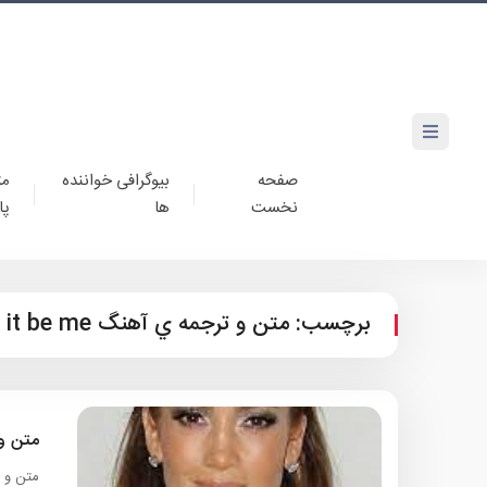
صفحه
بیوگرافی خواننده
مت
نخست
ها
پا
برچسب:
متن و ترجمه ي آهنگ let it be me از jennifer lopez
متن و ترجمه 