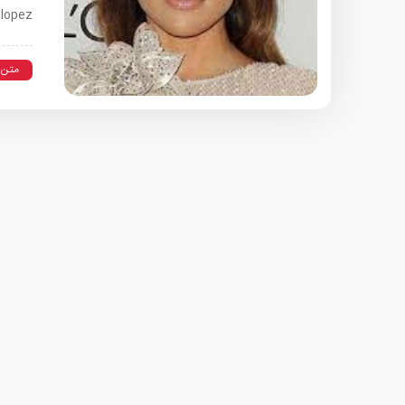
 lopez
متن 