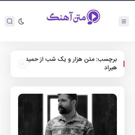
برچسب:
متن هزار و یک شب از حمید
هیراد