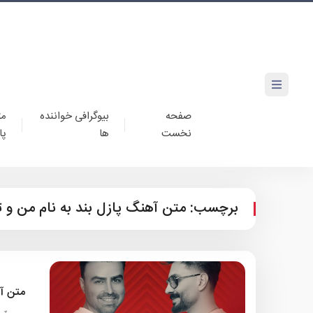
صفحه
بیوگرافی خواننده
مت
نخست
ها
پا
برچسب:
متن آهنگ پازل بند به نام من و ت
متن آ