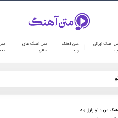
ن آهنگ ایرانی
متن آهنگ
متن آهنگ های
متن
پ
رپ
سنتی
مذه
و
هنگ من و تو پازل بند