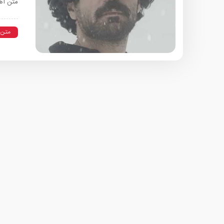
متن آه
متن 