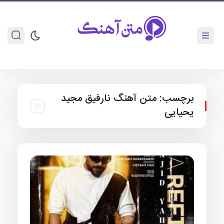
برچسب:
متن آهنگ نارفیق مجید
یحیایی