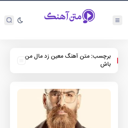
برچسب:
متن آهنگ معین زد مال من
باش