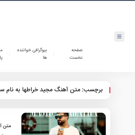
صفحه
بیوگرافی خواننده
مت
نخست
ها
پا
برچسب:
متن آهنگ مجید خراطها به نام سر
متن آ