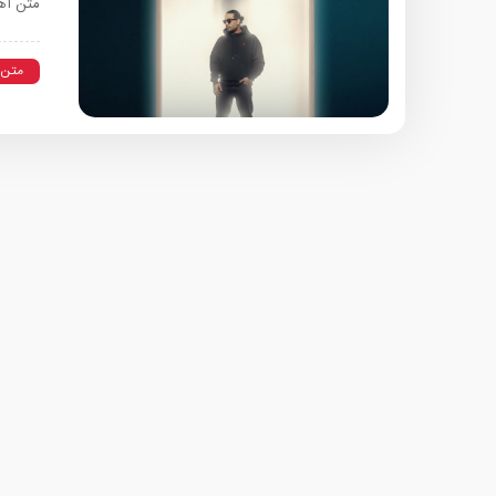
متن آه
متن 