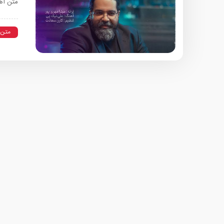
متن آه
متن 