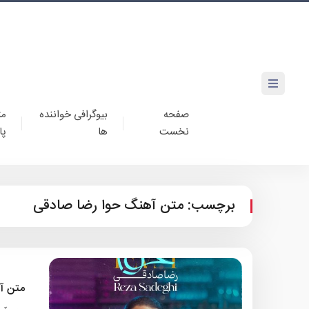
صفحه
بیوگرافی خواننده
مت
نخست
ها
پا
برچسب:
متن آهنگ حوا رضا صادقی
متن آ