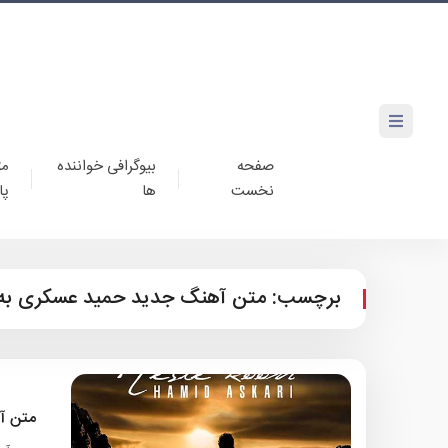
صفحه
بیوگرافی خواننده
مت
نخست
ها
پا
برچسب:
متن آهنگ جدید حمید عسکری به ن
متن آ