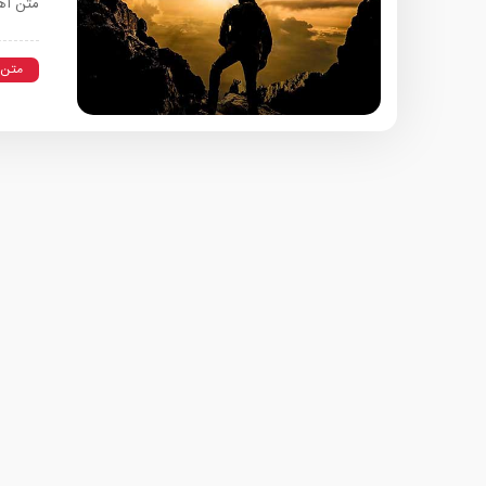
متن آه
متن 