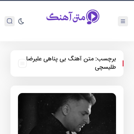
برچسب:
متن آهنگ بی پناهی علیرضا
طلیسچی