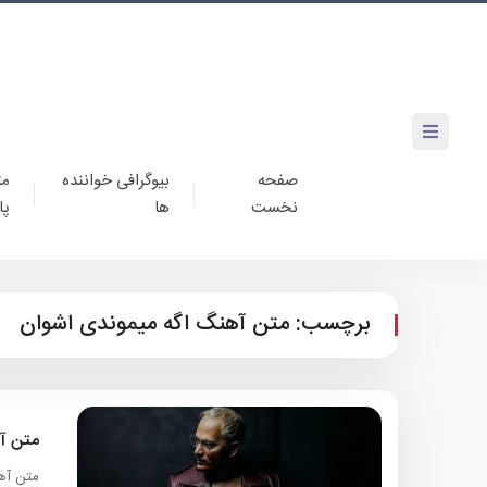
صفحه
بیوگرافی خواننده
مت
نخست
ها
پا
برچسب:
متن آهنگ اگه میموندی اشوان
متن آ
متن آهن