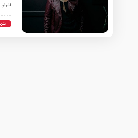
اشوان ب
متن 