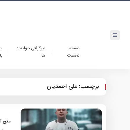
صفحه
بیوگرافی خواننده
مت
نخست
ها
پا
برچسب:
علی احمدیان
متن آ