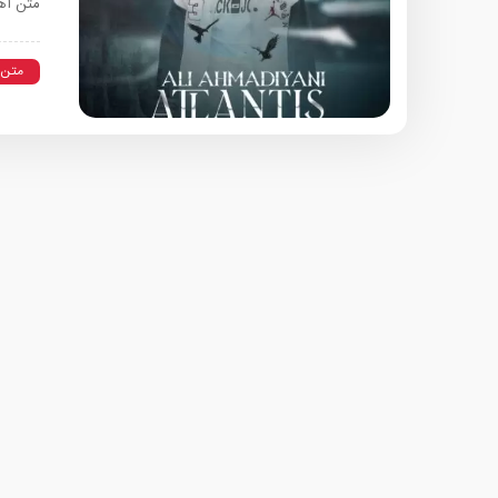
متن آه
متن 