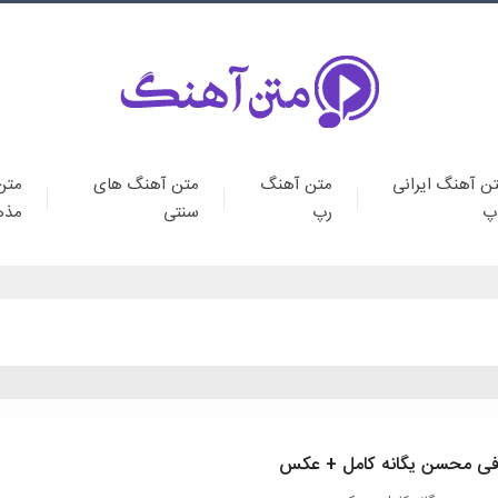
ن آهنگ ایرانی
متن آهنگ
متن آهنگ های
متن
پ
رپ
سنتی
مذه
افی محسن یگانه کامل + عکس