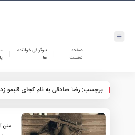
صفحه
بیوگرافی خواننده
مت
نخست
ها
پا
برچسب:
رضا صادقی به نام کجای قلبمو زد
متن آ