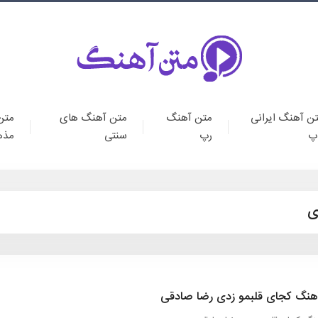
ن آهنگ ایرانی
متن آهنگ
متن آهنگ های
متن
پ
رپ
سنتی
مذه
ی
هنگ کجای قلبمو زدی رضا صادقی