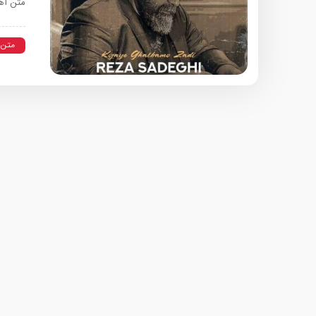
متن آه
متن 