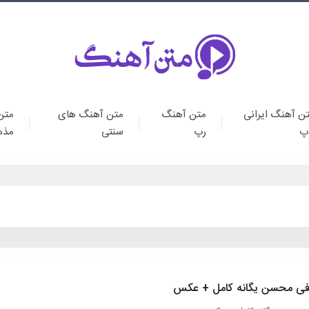
ن آهنگ ایرانی
متن آهنگ
متن آهنگ های
متن
پ
رپ
سنتی
مذه
افی محسن یگانه کامل + عکس