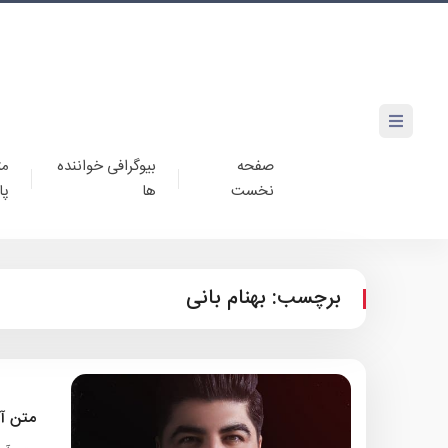
صفحه
بیوگرافی خواننده
مت
نخست
ها
پا
برچسب:
بهنام بانی
متن آه