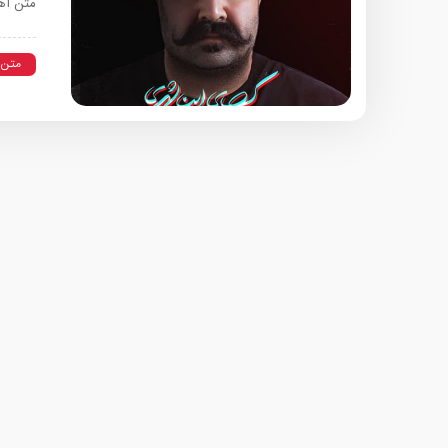
متن آه
متن 