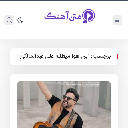
برچسب:
این هوا میطلبه علی عبدالمالکی