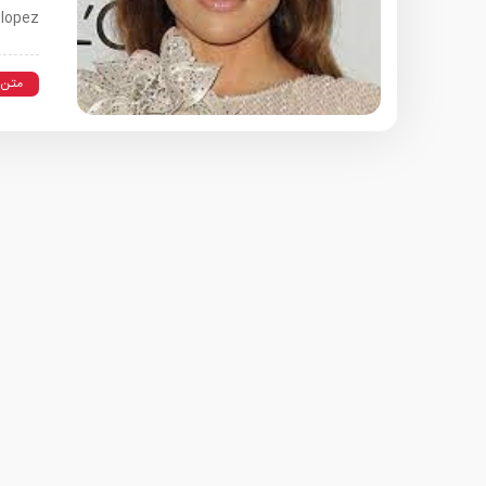
 lopez
متن 