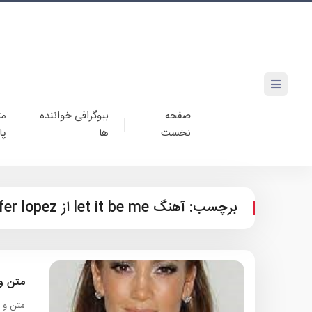
صفحه
بیوگرافی خواننده
مت
نخست
ها
پا
برچسب:
آهنگ let it be me از jennifer lopez
متن و ترجمه 