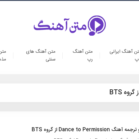
ن آهنگ ایرانی
متن آهنگ
متن آهنگ های
متن
پ
رپ
سنتی
مذه
نگ Dance to Permission از گروه BTS