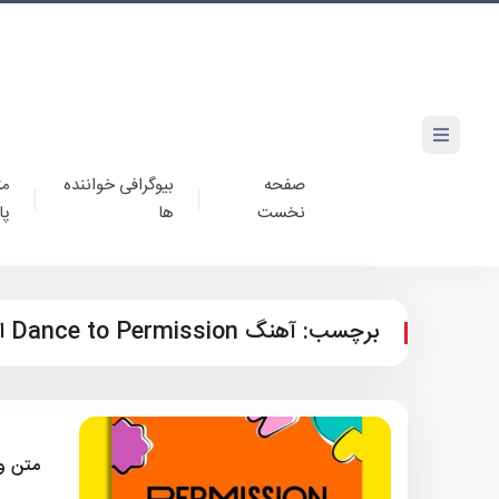
صفحه
بیوگرافی خواننده
مت
نخست
ها
پا
برچسب:
آهنگ Dance to Permission از گروه BTS
متن و ترجمه آه