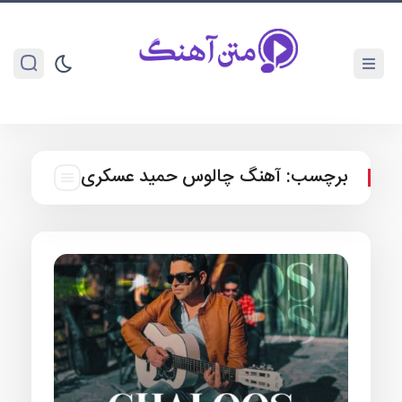
برچسب:
آهنگ چالوس حمید عسکری