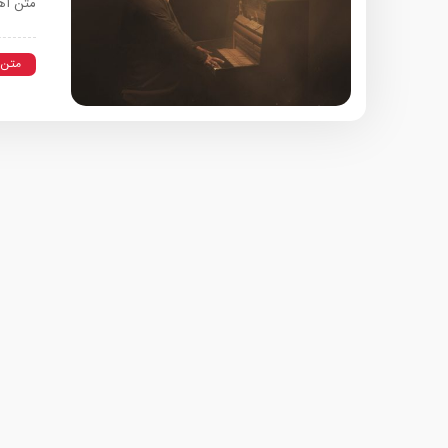
متن آه
متن 